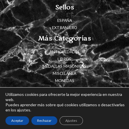
Sellos
ESPAÑA
EXTRANJERO
Más Categorías
ANTIGÜEDADES
LIBROS
MEDALLAS MASÓNICAS
MISCELÁNEA
MONEDAS
Utilizamos cookies para ofrecerte la mejor experiencia en nuestra
web.
Puedes aprender más sobre qué cookies utilizamos o desactivarlas
Copyright © 2026 Cajón de Historia
en los ajustes.
Powered by Cajón de Historia
Aceptar
Rechazar
Ajustes