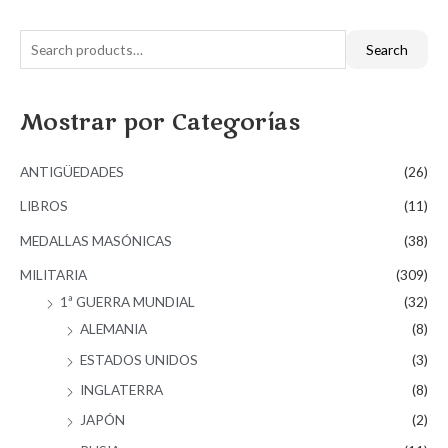
S
Search
e
a
Mostrar por Categorías
r
c
ANTIGÜEDADES
(26)
h
f
LIBROS
(11)
o
MEDALLAS MASÓNICAS
(38)
r
MILITARIA
(309)
:
1ª GUERRA MUNDIAL
(32)
ALEMANIA
(8)
ESTADOS UNIDOS
(3)
INGLATERRA
(8)
JAPÓN
(2)