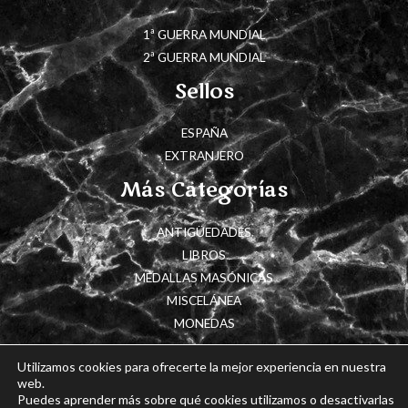
1ª GUERRA MUNDIAL
2ª GUERRA MUNDIAL
Sellos
ESPAÑA
EXTRANJERO
Más Categorías
ANTIGÜEDADES
LIBROS
MEDALLAS MASÓNICAS
MISCELÁNEA
MONEDAS
Utilizamos cookies para ofrecerte la mejor experiencia en nuestra
web.
Puedes aprender más sobre qué cookies utilizamos o desactivarlas