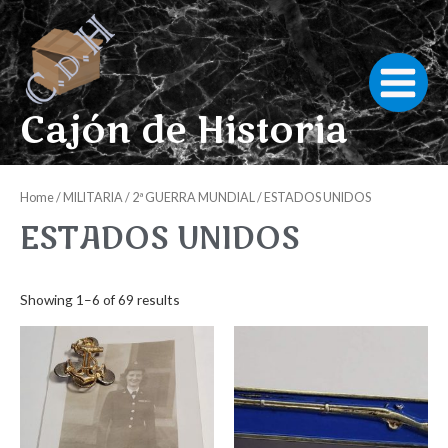
Ir
al
contenido
Main
Cajón de Historia
Menu
Home
/
MILITARIA
/
2ª GUERRA MUNDIAL
/ ESTADOS UNIDOS
ESTADOS UNIDOS
Showing 1–6 of 69 results