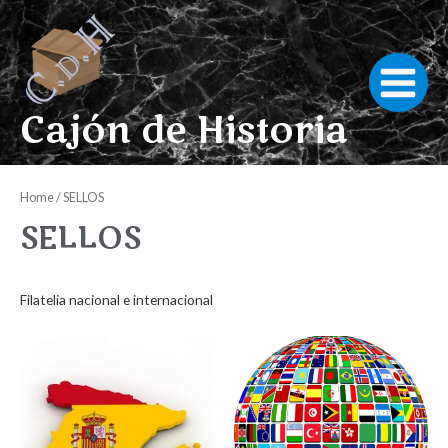
Ir
al
contenido
Main
Cajón de Historia
Menu
Home
/ SELLOS
SELLOS
Filatelia nacional e internacional