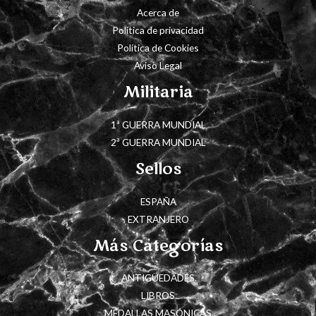
Acerca de
Política de privacidad
Política de Cookies
Aviso Legal
Militaria
1ª GUERRA MUNDIAL
2ª GUERRA MUNDIAL
Sellos
ESPAÑA
EXTRANJERO
Más Categorías
ANTIGÜEDADES
LIBROS
MEDALLAS MASÓNICAS