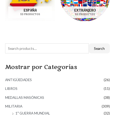
ESPAÑA
EXTRANJERO
53 PRODUCTOS
50 PRODUCTOS
S
Search
e
a
Mostrar por Categorías
r
c
ANTIGÜEDADES
(26)
h
f
LIBROS
(11)
o
MEDALLAS MASÓNICAS
(38)
r
MILITARIA
(309)
:
1ª GUERRA MUNDIAL
(32)