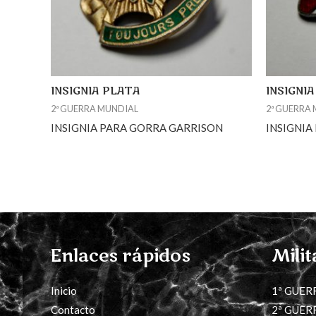
INSIGNIA PLATA
INSIGNI
2ª GUERRA MUNDIAL
2ª GUERRA
INSIGNIA PARA GORRA GARRISON
INSIGNIA
Enlaces rápidos
Milit
Inicio
1ª GUER
Contacto
2ª GUER