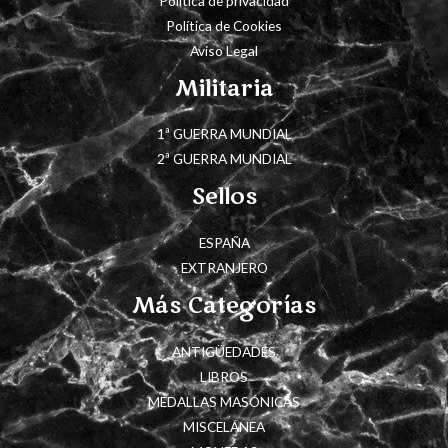
Política de privacidad
Política de Cookies
Aviso Legal
Militaria
1ª GUERRA MUNDIAL
2ª GUERRA MUNDIAL
Sellos
ESPAÑA
EXTRANJERO
Más Categorías
ANTIGÜEDADES
LIBROS
MEDALLAS MASÓNICAS
MISCELÁNEA