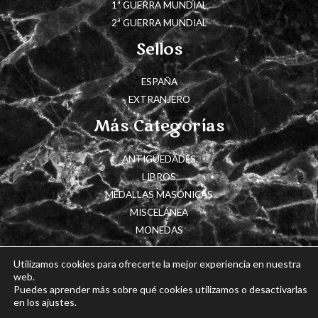
1ª GUERRA MUNDIAL
2ª GUERRA MUNDIAL
Sellos
ESPAÑA
EXTRANJERO
Más Categorías
ANTIGÜEDADES
LIBROS
MEDALLAS MASÓNICAS
MISCELÁNEA
MONEDAS
Utilizamos cookies para ofrecerte la mejor experiencia en nuestra
web.
Puedes aprender más sobre qué cookies utilizamos o desactivarlas
Copyright © 2026 Cajón de Historia
en los ajustes.