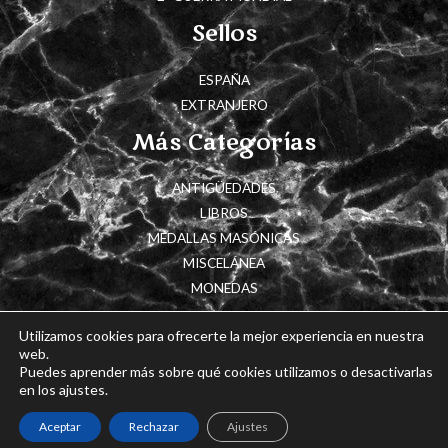
Sellos
ESPAÑA
EXTRANJERO
Más Categorías
ANTIGÜEDADES
LIBROS
MEDALLAS MASÓNICAS
MISCELÁNEA
MONEDAS
Utilizamos cookies para ofrecerte la mejor experiencia en nuestra
web.
Puedes aprender más sobre qué cookies utilizamos o desactivarlas
Copyright © 2026 Cajón de Historia
en los ajustes.
Powered by Cajón de Historia
Aceptar
Rechazar
Ajustes