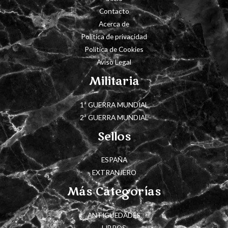
Contacto
Acerca de
Política de privacidad
Política de Cookies
Aviso Legal
Militaria
1ª GUERRA MUNDIAL
2ª GUERRA MUNDIAL
Sellos
ESPAÑA
EXTRANJERO
Más Categorías
ANTIGÜEDADES
LIBROS