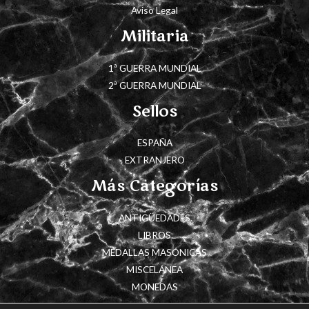
Aviso Legal
Militaria
1ª GUERRA MUNDIAL
2ª GUERRA MUNDIAL
Sellos
ESPAÑA
EXTRANJERO
Más Categorías
ANTIGÜEDADES
LIBROS
MEDALLAS MASÓNICAS
MISCELÁNEA
MONEDAS