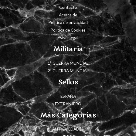
Contacto
Acerca de
Política de privacidad
Política de Cookies
Aviso Legal
Militaria
1ª GUERRA MUNDIAL
2ª GUERRA MUNDIAL
Sellos
ESPAÑA
EXTRANJERO
Más Categorías
ANTIGÜEDADES