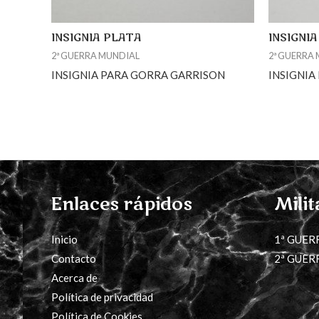
INSIGNIA PLATA
INSIGNI
2ª GUERRA MUNDIAL
2ª GUERRA
INSIGNIA PARA GORRA GARRISON
INSIGNIA
Enlaces rápidos
Milit
Inicio
1ª GUER
Contacto
2ª GUER
Acerca de
Política de privacidad
Política de Cookies