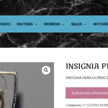
INICIO
MILITARIA
MONEDAS
SELLOS
ANTIGÜE
INSIGNIA 
INSIGNIA PARA GORRA 
Solicita más Informaci
Categories:
2ª GUERRA MUN