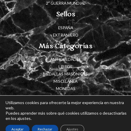
2ª GUERRA MUNDIAL
Sellos
ESPAÑA
EXTRANJERO
Más Categorías
ANTIGÜEDADES
LIBROS
MEDALLAS MASÓNICAS
MISCELÁNEA
MONEDAS
Utilizamos cookies para ofrecerte la mejor experiencia en nuestra
web.
Puedes aprender más sobre qué cookies utilizamos o desactivarlas
Copyright © 2026 Cajón de Historia
en los ajustes.
Powered by Cajón de Historia
Aceptar
Rechazar
Ajustes