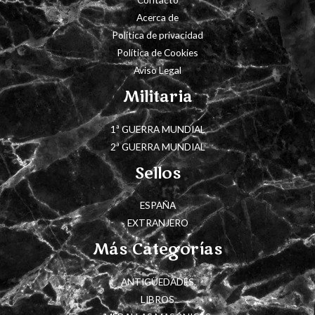
Acerca de
Política de privacidad
Política de Cookies
Aviso Legal
Militaria
1ª GUERRA MUNDIAL
2ª GUERRA MUNDIAL
Sellos
ESPAÑA
EXTRANJERO
Más Categorías
ANTIGÜEDADES
LIBROS