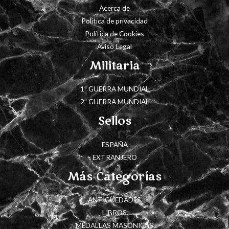
Acerca de
Política de privacidad
Política de Cookies
Aviso Legal
Militaria
1ª GUERRA MUNDIAL
2ª GUERRA MUNDIAL
Sellos
ESPAÑA
EXTRANJERO
Más Categorías
ANTIGÜEDADES
LIBROS
MEDALLAS MASÓNICAS