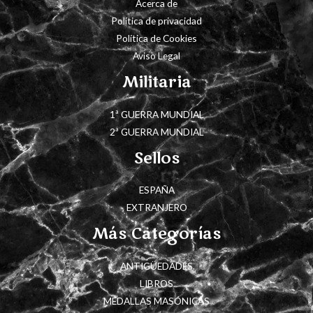
Acerca de
Política de privacidad
Política de Cookies
Aviso Legal
Militaria
1ª GUERRA MUNDIAL
2ª GUERRA MUNDIAL
Sellos
ESPAÑA
EXTRANJERO
Más Categorías
ANTIGÜEDADES
LIBROS
MEDALLAS MASÓNICAS