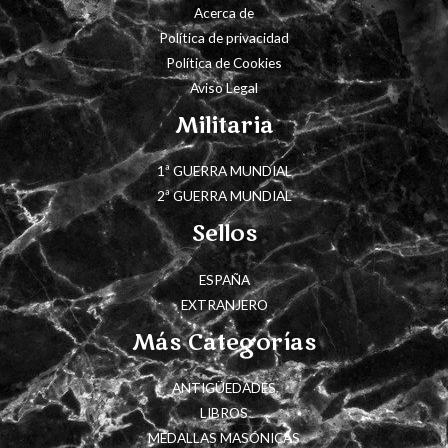
Acerca de
Política de privacidad
Política de Cookies
Aviso Legal
Militaria
1ª GUERRA MUNDIAL
2ª GUERRA MUNDIAL
Sellos
ESPAÑA
EXTRANJERO
Más Categorías
ANTIGÜEDADES
LIBROS
MEDALLAS MASÓNICAS