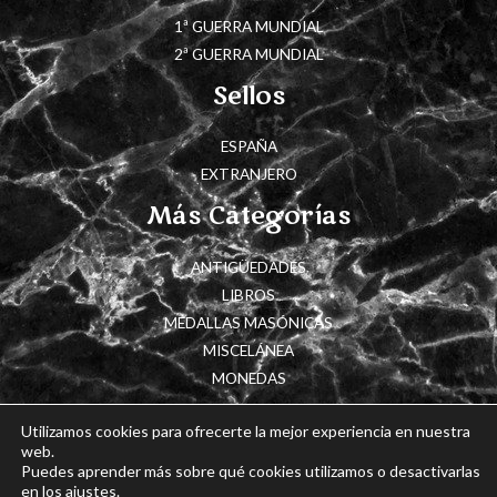
1ª GUERRA MUNDIAL
2ª GUERRA MUNDIAL
Sellos
ESPAÑA
EXTRANJERO
Más Categorías
ANTIGÜEDADES
LIBROS
MEDALLAS MASÓNICAS
MISCELÁNEA
MONEDAS
Utilizamos cookies para ofrecerte la mejor experiencia en nuestra
web.
Puedes aprender más sobre qué cookies utilizamos o desactivarlas
Copyright © 2026 Cajón de Historia
en los ajustes.