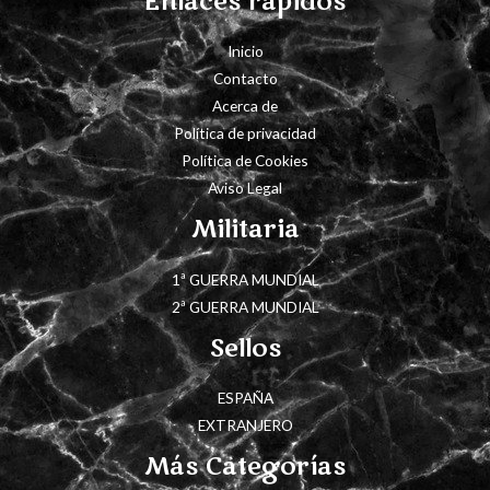
Enlaces rápidos
Inicio
Contacto
Acerca de
Política de privacidad
Política de Cookies
Aviso Legal
Militaria
1ª GUERRA MUNDIAL
2ª GUERRA MUNDIAL
Sellos
ESPAÑA
EXTRANJERO
Más Categorías