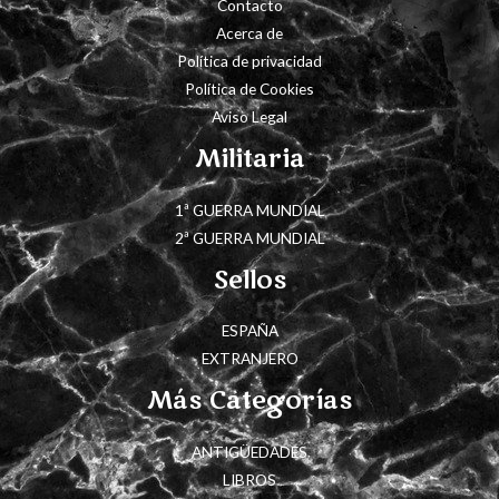
Contacto
Acerca de
Política de privacidad
Política de Cookies
Aviso Legal
Militaria
1ª GUERRA MUNDIAL
2ª GUERRA MUNDIAL
Sellos
ESPAÑA
EXTRANJERO
Más Categorías
ANTIGÜEDADES
LIBROS