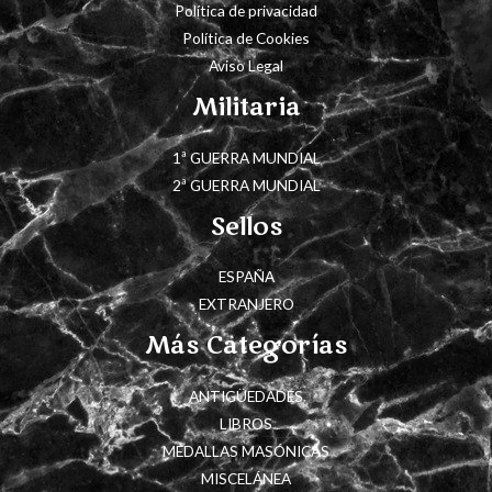
Política de privacidad
Política de Cookies
Aviso Legal
Militaria
1ª GUERRA MUNDIAL
2ª GUERRA MUNDIAL
Sellos
ESPAÑA
EXTRANJERO
Más Categorías
ANTIGÜEDADES
LIBROS
MEDALLAS MASÓNICAS
MISCELÁNEA