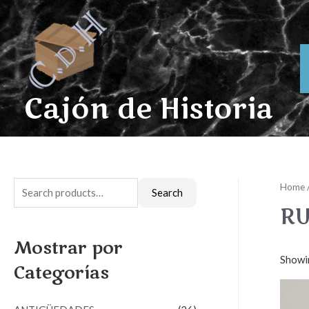
Ir
al
contenido
Cajón de Historia
Home
S
Search
e
RU
a
Mostrar por
r
Showin
Categorías
c
h