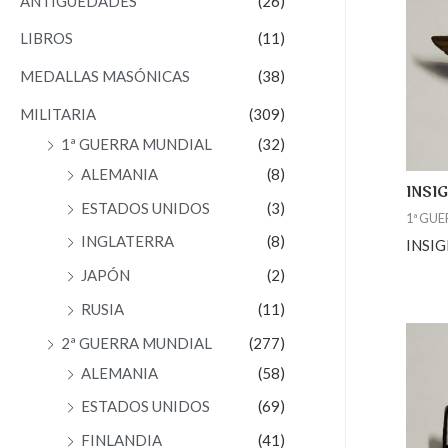
ANTIGÜEDADES
(26)
f
o
LIBROS
(11)
r
MEDALLAS MASÓNICAS
(38)
:
MILITARIA
(309)
1ª GUERRA MUNDIAL
(32)
ALEMANIA
(8)
INSI
ESTADOS UNIDOS
(3)
1ª GU
INGLATERRA
(8)
INSIG
JAPÓN
(2)
RUSIA
(11)
2ª GUERRA MUNDIAL
(277)
ALEMANIA
(58)
ESTADOS UNIDOS
(69)
FINLANDIA
(41)