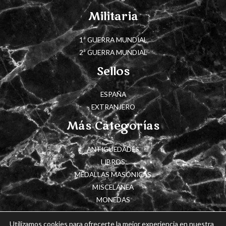
Militaria
1ª GUERRA MUNDIAL
2ª GUERRA MUNDIAL
Sellos
ESPAÑA
EXTRANJERO
Más Categorías
ANTIGÜEDADES
LIBROS
MEDALLAS MASÓNICAS
MISCELÁNEA
MONEDAS
Utilizamos cookies para ofrecerte la mejor experiencia en nuestra