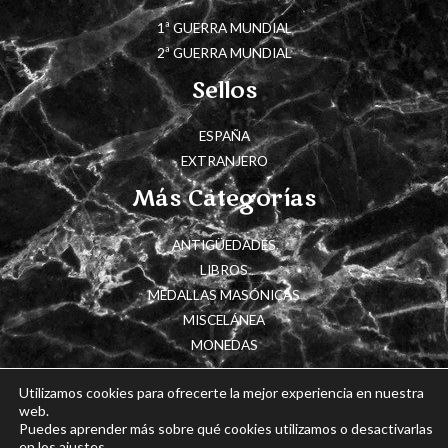
1ª GUERRA MUNDIAL
2ª GUERRA MUNDIAL
Sellos
ESPAÑA
EXTRANJERO
Más Categorías
ANTIGÜEDADES
LIBROS
MEDALLAS MASÓNICAS
MISCELÁNEA
MONEDAS
Utilizamos cookies para ofrecerte la mejor experiencia en nuestra
web.
Puedes aprender más sobre qué cookies utilizamos o desactivarlas
Copyright © 2026 Cajón de Historia
en los ajustes.