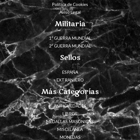
Política de Cookies
Aviso Legal
Militaria
1ª GUERRA MUNDIAL
2ª GUERRA MUNDIAL
Sellos
ESPAÑA
EXTRANJERO
Más Categorías
ANTIGÜEDADES
LIBROS
MEDALLAS MASÓNICAS
MISCELÁNEA
MONEDAS