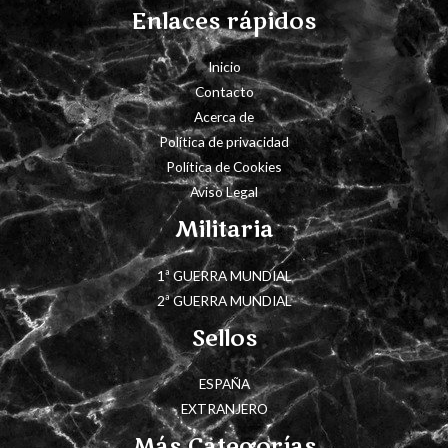
Enlaces rápidos
Inicio
Contacto
Acerca de
Política de privacidad
Política de Cookies
Aviso Legal
Militaria
1ª GUERRA MUNDIAL
2ª GUERRA MUNDIAL
Sellos
ESPAÑA
EXTRANJERO
Más Categorías