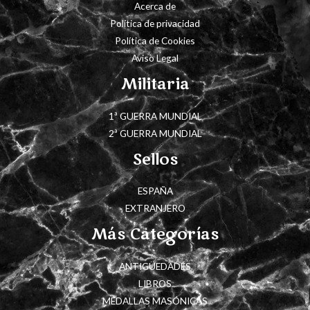
Acerca de
Política de privacidad
Política de Cookies
Aviso Legal
Militaria
1ª GUERRA MUNDIAL
2ª GUERRA MUNDIAL
Sellos
ESPAÑA
EXTRANJERO
Más Categorías
ANTIGÜEDADES
LIBROS
MEDALLAS MASÓNICAS