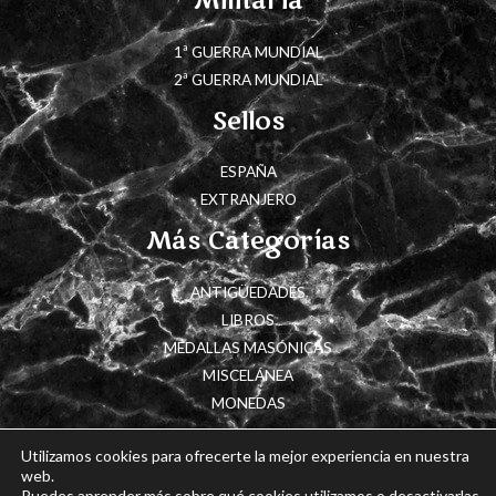
Militaria
1ª GUERRA MUNDIAL
2ª GUERRA MUNDIAL
Sellos
ESPAÑA
EXTRANJERO
Más Categorías
ANTIGÜEDADES
LIBROS
MEDALLAS MASÓNICAS
MISCELÁNEA
MONEDAS
Utilizamos cookies para ofrecerte la mejor experiencia en nuestra
web.
Puedes aprender más sobre qué cookies utilizamos o desactivarlas