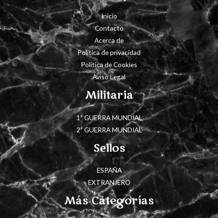
Inicio
Contacto
Acerca de
Política de privacidad
Política de Cookies
Aviso Legal
Militaria
1ª GUERRA MUNDIAL
2ª GUERRA MUNDIAL
Sellos
ESPAÑA
EXTRANJERO
Más Categorías