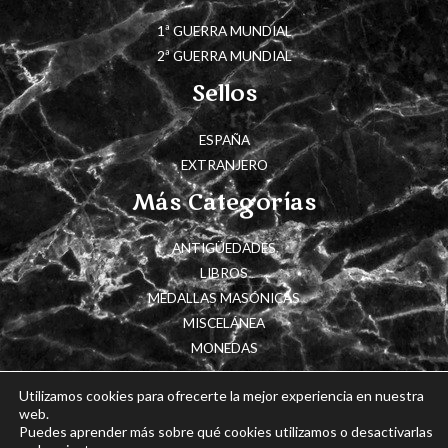
1ª GUERRA MUNDIAL
2ª GUERRA MUNDIAL
Sellos
ESPAÑA
EXTRANJERO
Más Categorías
ANTIGÜEDADES
LIBROS
MEDALLAS MASÓNICAS
MISCELÁNEA
MONEDAS
Utilizamos cookies para ofrecerte la mejor experiencia en nuestra
web.
Puedes aprender más sobre qué cookies utilizamos o desactivarlas
Copyright © 2026 Cajón de Historia