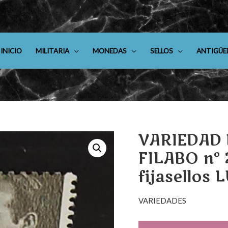
INICIO
MILITARIA
MONEDAS
SELLOS
ANTIGÜE
VARIEDAD D
FILABO nº 
fijasellos 
VARIEDADES