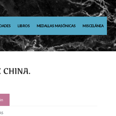
DADES
LIBROS
MEDALLAS MASÓNICAS
MISCELÁNEA
 CHINA.
ón
AS